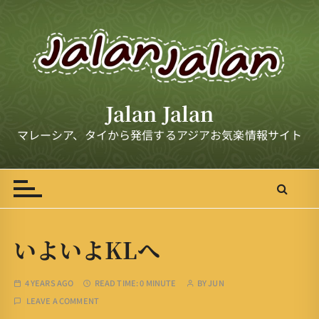
S
k
i
p
t
o
Jalan Jalan
c
o
マレーシア、タイから発信するアジアお気楽情報サイト
n
t
e
n
t
いよいよKLへ
4 YEARS AGO
READ TIME:
0 MINUTE
BY
JUN
LEAVE A COMMENT