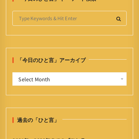
S
e
a
r
c
h
「今日のひと言」アーカイブ
f
o
「
r
Select Month
今
:
日
の
ひ
と
過去の「ひと言」
言
」
ア