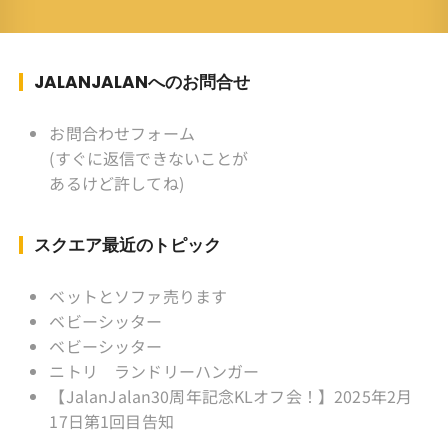
族 ：妻、長男、長女 趣味 ：写真
スポーツ ：水泳(浜名湾流古式泳法、競泳平泳
ぎ) テニス、スキー、ロードバイ
ク ソフトボール
JALANJALANへのお問合せ
KLソフトボール「JalanJalan」「J Bothers」の
監督 BKKソフトボール「おぼん
お問合わせフォーム
こぼん 」監督 マレーシア歴：1991年から31年
(すぐに返信できないことが
目 タイ歴 ：2001年から21年目
あるけど許してね)
Instagram ：”junjalan” Facebook ：”Jun
Yamamori”
スクエア最近のトピック
ベットとソファ売ります
ベビーシッター
ベビーシッター
ニトリ ランドリーハンガー
【JalanJalan30周年記念KLオフ会！】2025年2月
17日第1回目告知