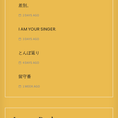
差別。
2 DAYS AGO
I AM YOUR SINGER.
3 DAYS AGO
とんぼ返り
4 DAYS AGO
留守番
1 WEEK AGO