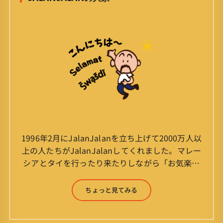
1996年2月にJalanJalanを立ち上げて2000万人以
上の人たちがJalanJalanしてくれました。マレー
シアとタイを行ったり来たりしながら「お気楽」
をモットーに鼻くそほじりながらやってます。 山
森 淳（Jun Yamamori） 生年月日 ：1959年
ちょっと見てみる
7月4日(61才) 生まれ ：香港(3才まで)
育ち ：東京杉並(西荻窪) 家