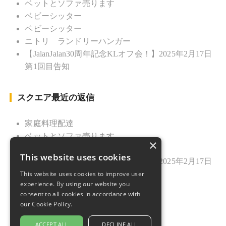
ベットとソファ売ります
ベビーシッター
ベビーシッター
ニトリ ランドリーハンガー
【JalanJalan30周年記念KLオフ会！】2025年2月17日
第1回目告知
スクエア最近の返信
家庭料理配達
ベットとソファ売ります
×
ニトリ ランドリーハンガー
This website uses cookies
【JalanJalan30周年記念KLオフ会！】2025年2月17日
This website uses cookies to improve user
第1回目告知
experience. By using our website you
久しぶりのご挨拶
consent to all cookies in accordance with
our Cookie Policy.
ACCEPT ALL
DECLINE ALL