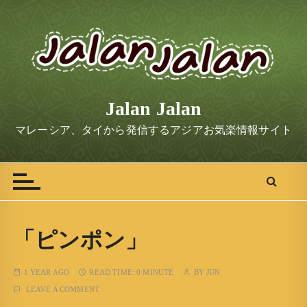
S
k
i
p
t
o
Jalan Jalan
c
o
マレーシア、タイから発信するアジアお気楽情報サイト
n
t
e
n
t
「ピンポン」
1 YEAR AGO
READ TIME:
0 MINUTE
BY
JUN
LEAVE A COMMENT