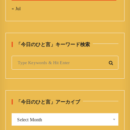
« Jul
「今日のひと言」キーワード検索
S
e
a
r
c
h
「今日のひと言」アーカイブ
f
o
「
r
Select Month
今
: