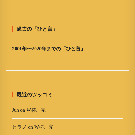
日
の
ひ
と
過去の「ひと言」
言
」
ア
2001年〜2020年までの「ひと言」
ー
カ
イ
ブ
最近のツッコミ
Jun
on
W杯、完。
ヒラノ
on
W杯、完。